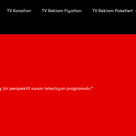
TV Kanalları
TV Reklam Fiyatları
TV Reklam Paketleri
iş bir perspektif sunan televizyon programıdır."