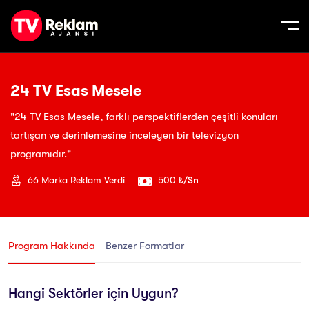
24 TV Esas Mesele
"24 TV Esas Mesele, farklı perspektiflerden çeşitli konuları
tartışan ve derinlemesine inceleyen bir televizyon
programıdır."
66
Marka Reklam Verdi
500 ₺
/Sn
Program Hakkında
Benzer Formatlar
Hangi Sektörler için Uygun?