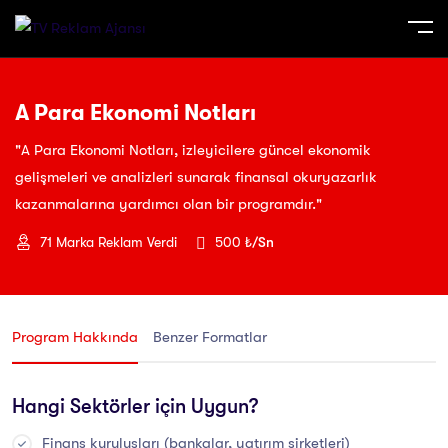
A Para Ekonomi Notları
"A Para Ekonomi Notları, izleyicilere güncel ekonomik
gelişmeleri ve analizleri sunarak finansal okuryazarlık
kazanmalarına yardımcı olan bir programdır."
71
Marka Reklam Verdi
500 ₺
/Sn
Program Hakkında
Benzer Formatlar
Hangi Sektörler için Uygun?
Finans kuruluşları (bankalar, yatırım şirketleri)