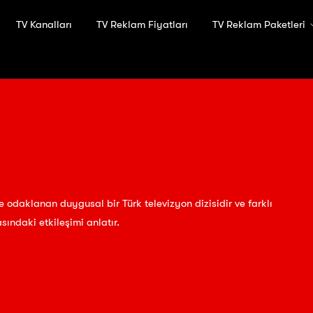
TV Kanalları
TV Reklam Fiyatları
TV Reklam Paketleri
rine odaklanan duygusal bir Türk televizyon dizisidir ve farklı
sındaki etkileşimi anlatır.