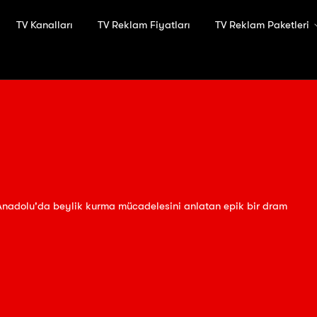
TV Kanalları
TV Reklam Fiyatları
TV Reklam Paketleri
Anadolu'da beylik kurma mücadelesini anlatan epik bir dram