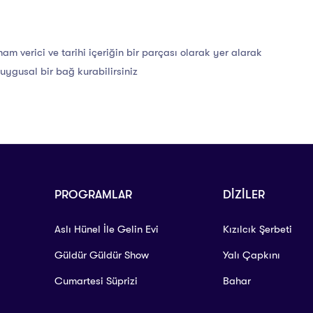
lham verici ve tarihi içeriğin bir parçası olarak yer alarak
 duygusal bir bağ kurabilirsiniz
PROGRAMLAR
DİZİLER
Aslı Hünel İle Gelin Evi
Kızılcık Şerbeti
Güldür Güldür Show
Yalı Çapkını
Cumartesi Süprizi
Bahar