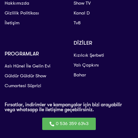
Hakkımızda
Show TV
Gizlilik Politikası
Kanal D
İletişim
Tv8
DİZİLER
PROGRAMLAR
Kızılcık Şerbeti
Yalı Çapkını
Aslı Hünel İle Gelin Evi
Bahar
Güldür Güldür Show
Cumartesi Süprizi
Fırsatlar, indirimler ve kampanyalar için bizi arayabilir
veya whatsapp ile iletişime geçebilirsiniz.
0 536 359 6343