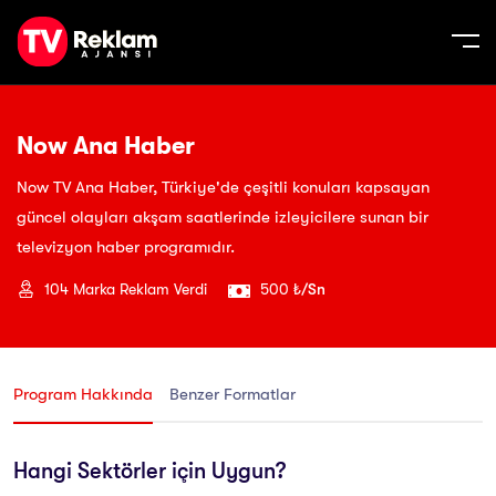
Now Ana Haber
Now TV Ana Haber, Türkiye'de çeşitli konuları kapsayan
güncel olayları akşam saatlerinde izleyicilere sunan bir
televizyon haber programıdır.
104
Marka Reklam Verdi
500 ₺
/Sn
Program Hakkında
Benzer Formatlar
Hangi Sektörler için Uygun?