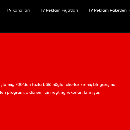
TV Kanalları
TV Reklam Fiyatları
TV Reklam Paketleri
başlamış, 700’den fazla bölümüyle rekorlar kırmış bir yarışma
n program, o dönem için reyting rekorları kırmıştır.