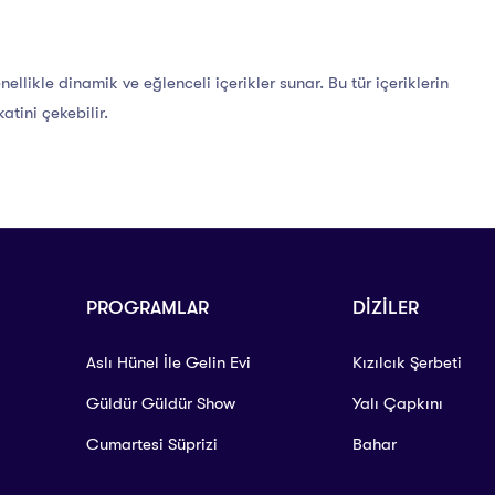
ellikle dinamik ve eğlenceli içerikler sunar. Bu tür içeriklerin
atini çekebilir.
PROGRAMLAR
DİZİLER
Aslı Hünel İle Gelin Evi
Kızılcık Şerbeti
Güldür Güldür Show
Yalı Çapkını
Cumartesi Süprizi
Bahar